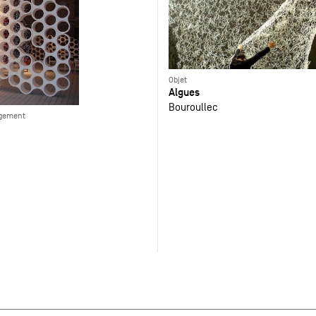
Objet
Algues
Bouroullec
ngement