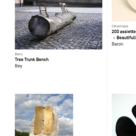
Céramique
200 assiette
Beautiful
Baron
Banc
Tree Trunk Bench
Bey