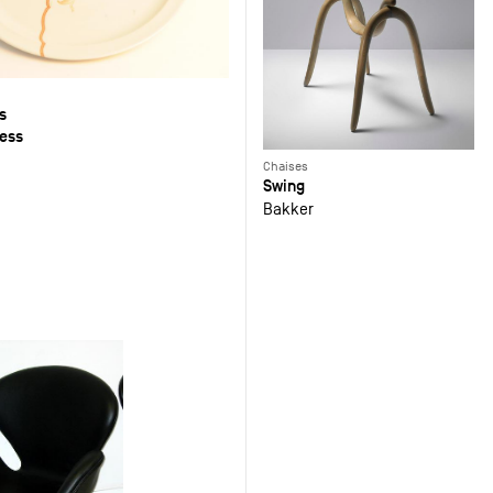
s
less
Chaises
Swing
Bakker