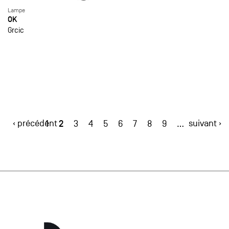
Lampe
OK
Grcic
‹ précédent
2
suivant ›
1
3
4
5
6
7
8
9
…