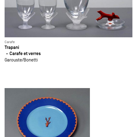
Carafe
Trapani
Carafe et verres
Garouste
Bonetti