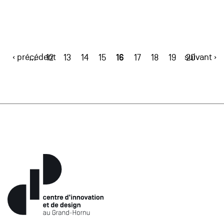
‹ précédent
16
suivant ›
…
12
13
14
15
17
18
19
20