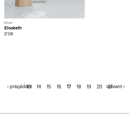
Miroir
Elisabeth
D'OR
‹ précédent
17
suivant ›
…
13
14
15
16
18
19
20
21