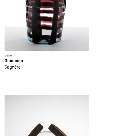
Vase
Giudecca
Gagnère