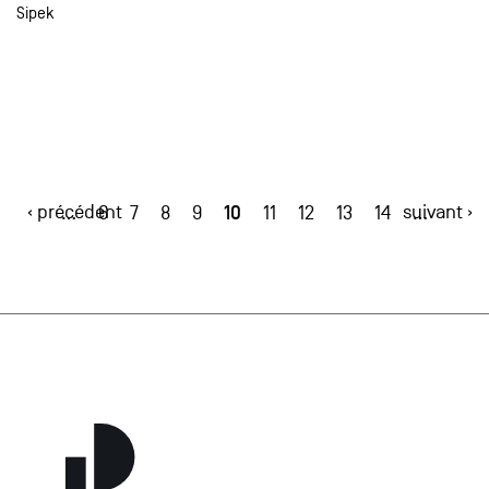
Sipek
‹ précédent
10
suivant ›
…
6
7
8
9
11
12
13
14
…