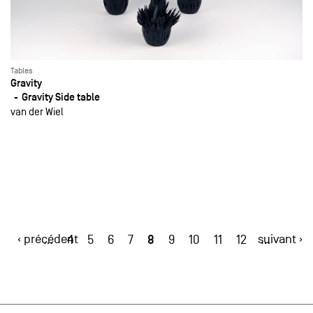
Tables
Gravity
Gravity Side table
van der Wiel
‹ précédent
8
suivant ›
…
4
5
6
7
9
10
11
12
…