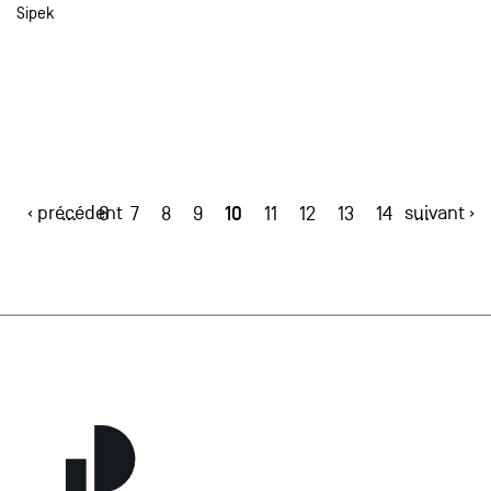
Sipek
‹ précédent
10
suivant ›
…
6
7
8
9
11
12
13
14
…