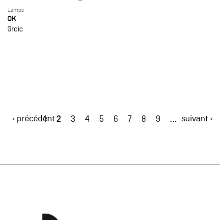
Lampe
OK
Grcic
‹ précédent
2
suivant ›
1
3
4
5
6
7
8
9
…