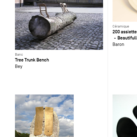
Céramique
200 assiette
Beautiful
Baron
Banc
Tree Trunk Bench
Bey