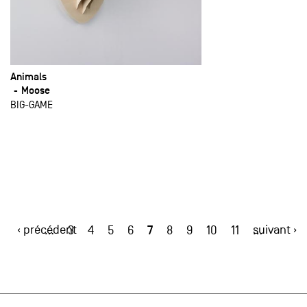
Animals
Moose
BIG-GAME
‹ précédent
7
suivant ›
…
3
4
5
6
8
9
10
11
…