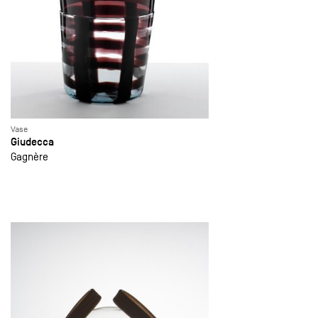
Vase
Giudecca
Gagnère