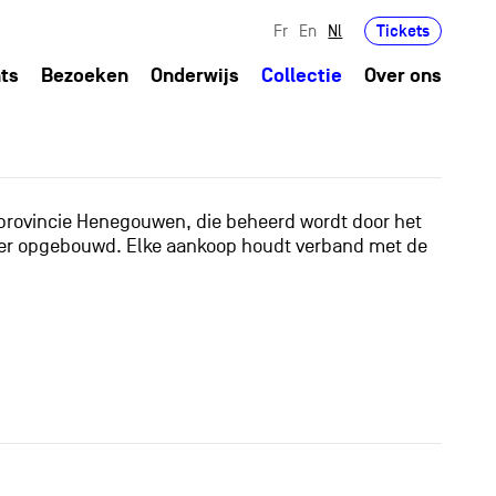
Tickets
Fr
En
Nl
ts
Bezoeken
Onderwijs
Collectie
Over ons
 provincie Henegouwen, die beheerd wordt door het
anier opgebouwd. Elke aankoop houdt verband met de