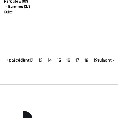
Park life #003
Burn-me (3/5)
Guixé
‹ précédent
15
suivant ›
…
11
12
13
14
16
17
18
19
…