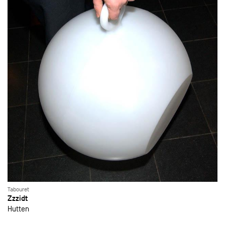
Tabouret
Zzzidt
Hutten