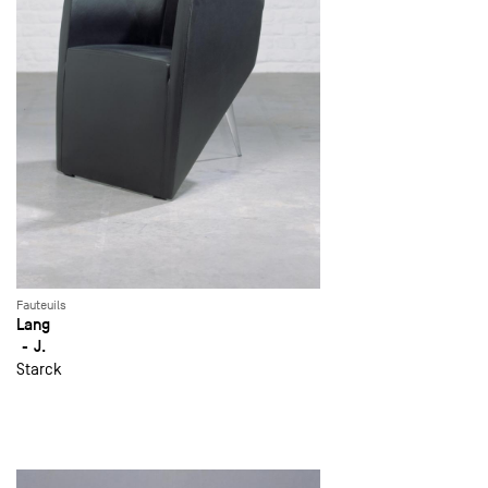
Fauteuils
Lang
J.
Starck