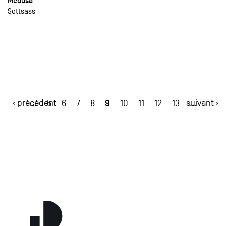
Medusa
Sottsass
‹ précédent
9
suivant ›
…
5
6
7
8
10
11
12
13
…