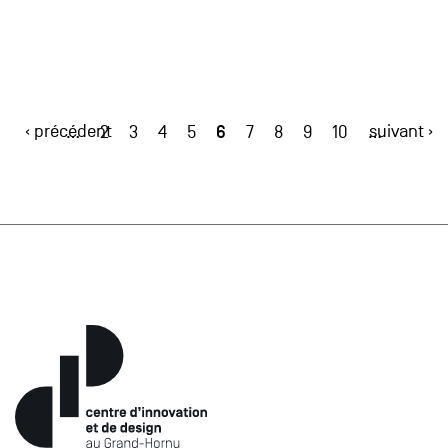
‹ précédent
6
suivant ›
…
2
3
4
5
7
8
9
10
…