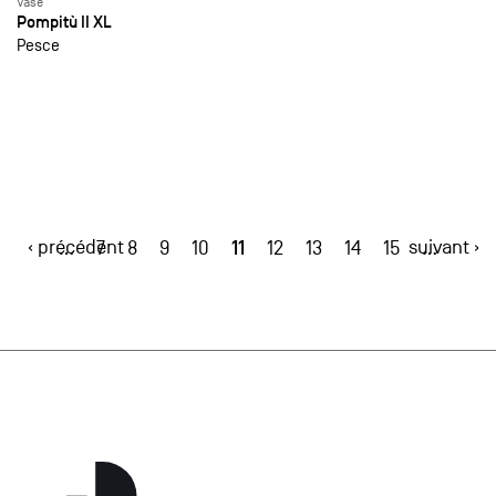
Vase
Pompitù II XL
Pesce
‹ précédent
11
suivant ›
…
7
8
9
10
12
13
14
15
…