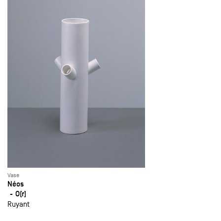
Vase
Néos
O(r)
Ruyant