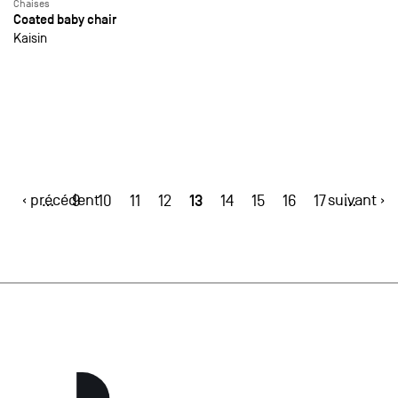
Chaises
Coated baby chair
Kaisin
‹ précédent
13
suivant ›
…
9
10
11
12
14
15
16
17
…