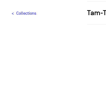
Tam-
Collections
Designer[
Typologie
Materials
Creation
Édition
Provenan
Ce peti
empilab