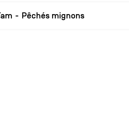
Tam
Pêchés mignons
s]
Henry Massonnet
Tabouret
Cuir
Plastique
1968
2002
ce
achat
t tabouret ergonomique, confortable et
le, sorti initialement en 1968, est ici gain