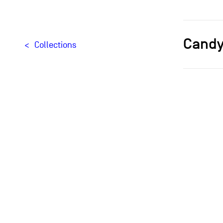
Candy
Collections
Designer[
Typologie
Creation
Édition
Provenan
Luminai