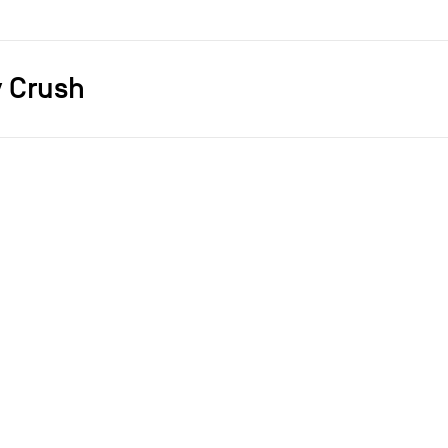
 Crush
s]
Studio Elémentaires
lampe
2023
2023
ce
achat
res sur le thème de la fête foraine