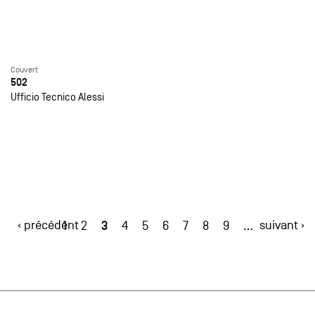
Couvert
502
Ufficio Tecnico Alessi
‹ précédent
3
suivant ›
1
2
4
5
6
7
8
9
…