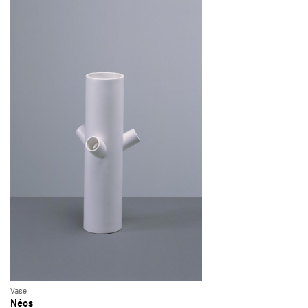
Vase
Néos