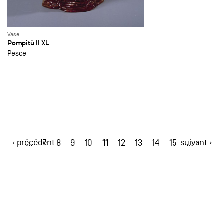
Vase
Pompitù II XL
Pesce
‹ précédent
11
suivant ›
…
7
8
9
10
12
13
14
15
…