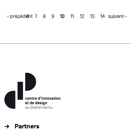
‹ précédent
10
suivant ›
…
6
7
8
9
11
12
13
14
…
Partners