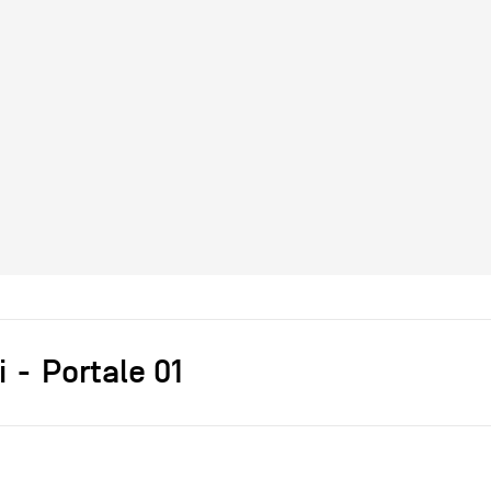
i
Portale 01
s]
Andrea Branzi