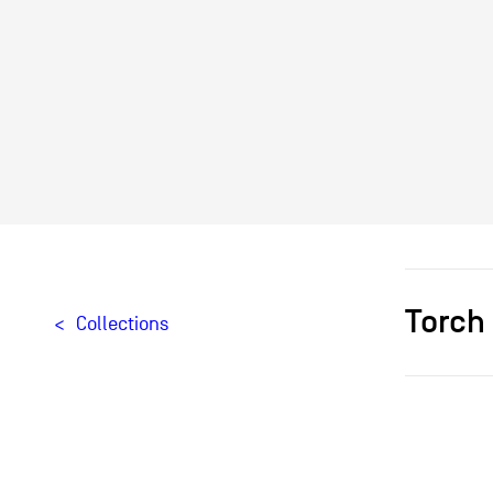
Torch 
Collections
Designer[
Producteu