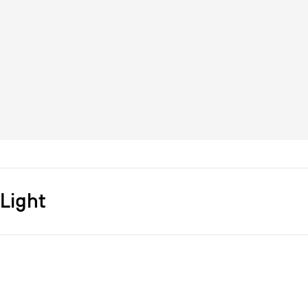
Light
s]
Sylvain Willenz
r
Established&Sons