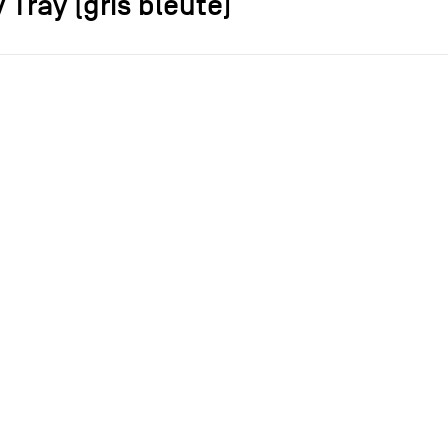
 Tray (gris bleuté)
s]
Jasper Morrison
r
Vitra
Plateau
Plastique
2014
2014
ce
achat
ar Jasper Morrison pour Vitra, ce plateau
ue a un niveau supérieur orientable.