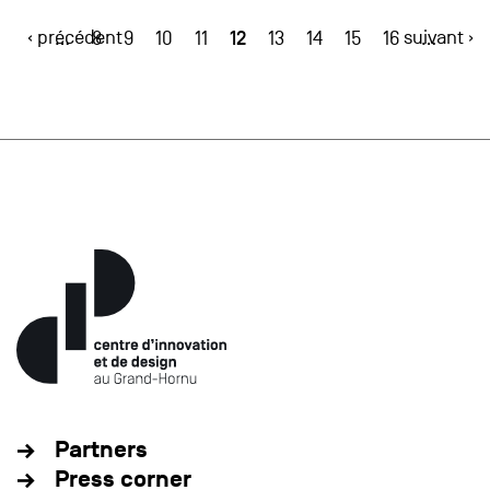
‹ précédent
12
suivant ›
…
8
9
10
11
13
14
15
16
…
Partners
Press corner