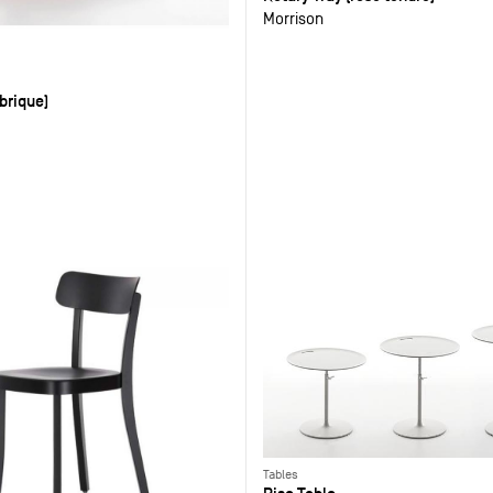
Morrison
(brique)
Tables