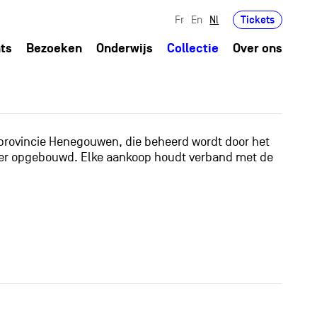
Tickets
Fr
En
Nl
ts
Bezoeken
Onderwijs
Collectie
Over ons
 provincie Henegouwen, die beheerd wordt door het
anier opgebouwd. Elke aankoop houdt verband met de