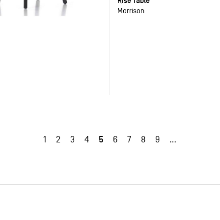
Rise Table
Morrison
5
1
2
3
4
6
7
8
9
…