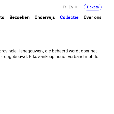
Tickets
Fr
En
Nl
ts
Bezoeken
Onderwijs
Collectie
Over ons
 provincie Henegouwen, die beheerd wordt door het
anier opgebouwd. Elke aankoop houdt verband met de