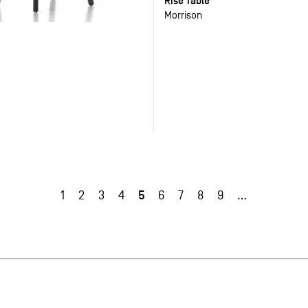
Rise Table
Morrison
5
1
2
3
4
6
7
8
9
…