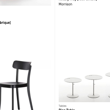
Morrison
(brique)
Tables