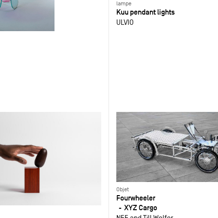
lampe
Kuu pendant lights
ULVIO
Objet
Fourwheeler
XYZ Cargo
N55 and Till Wolfer