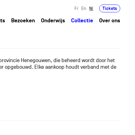
Tickets
Fr
En
Nl
ts
Bezoeken
Onderwijs
Collectie
Over ons
 provincie Henegouwen, die beheerd wordt door het
anier opgebouwd. Elke aankoop houdt verband met de