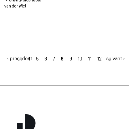
van der Wiel
‹ précédent
8
suivant ›
…
4
5
6
7
9
10
11
12
…