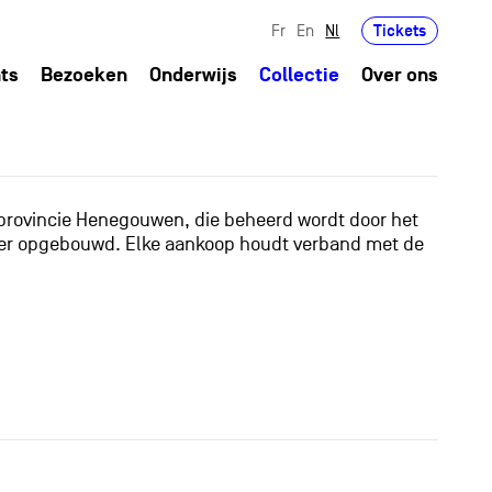
Tickets
Fr
En
Nl
ts
Bezoeken
Onderwijs
Collectie
Over ons
 provincie Henegouwen, die beheerd wordt door het
anier opgebouwd. Elke aankoop houdt verband met de