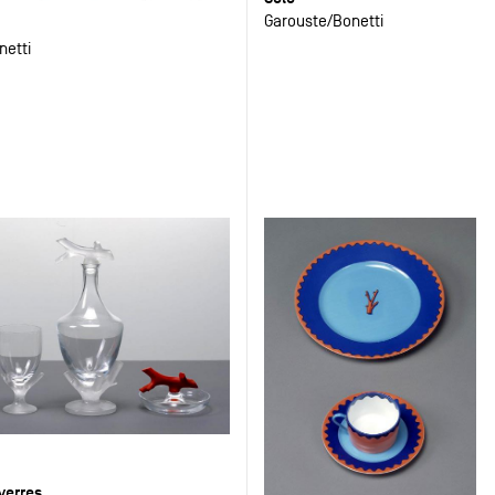
Garouste
Bonetti
netti
verres