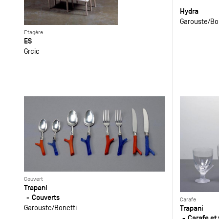
Hydra
Garouste
Bo
Etagère
ES
Grcic
Couvert
Trapani
Couverts
Carafe
Garouste
Bonetti
Trapani
Carafe et 