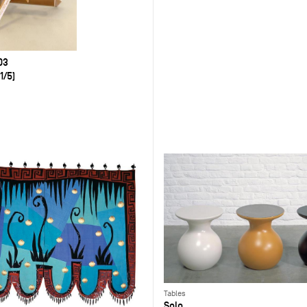
03
1/5)
Tables
Solo