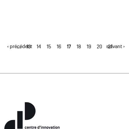
‹ précédent
17
suivant ›
…
13
14
15
16
18
19
20
21