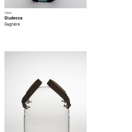
Vase
Giudecca
Gagnère