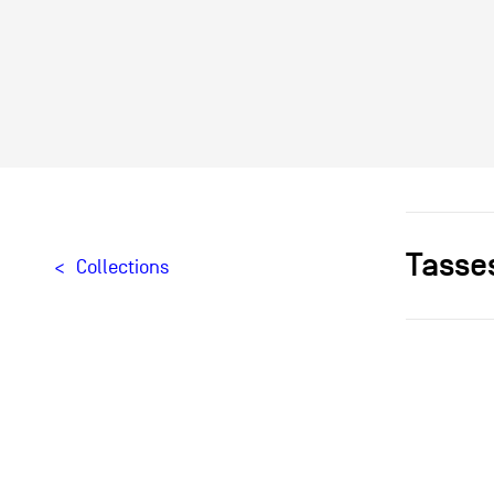
Tasses
Collections
Designer[
Producteu
Creation
Édition