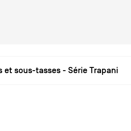
 et sous-tasses - Série Trapani
s]
Elizabeth Garouste
Mattia Bonetti
r
Daum
1992
1992