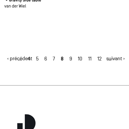
van der Wiel
‹ précédent
8
suivant ›
…
4
5
6
7
9
10
11
12
…