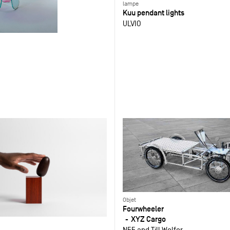
lampe
Kuu pendant lights
ULVIO
Objet
Fourwheeler
XYZ Cargo
N55 and Till Wolfer