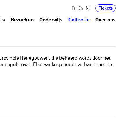
Tickets
Fr
En
Nl
ts
Bezoeken
Onderwijs
Collectie
Over ons
 provincie Henegouwen, die beheerd wordt door het
anier opgebouwd. Elke aankoop houdt verband met de