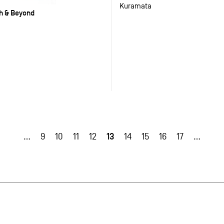
Kuramata
ch & Beyond
13
…
9
10
11
12
14
15
16
17
…