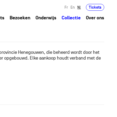
Tickets
Fr
En
Nl
ts
Bezoeken
Onderwijs
Collectie
Over ons
 provincie Henegouwen, die beheerd wordt door het
anier opgebouwd. Elke aankoop houdt verband met de