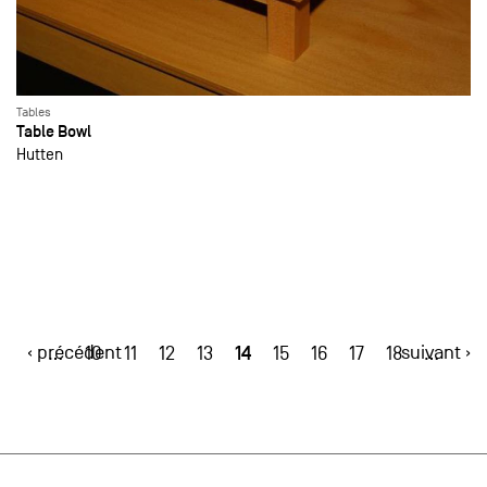
Tables
Table Bowl
Hutten
‹ précédent
14
suivant ›
…
10
11
12
13
15
16
17
18
…