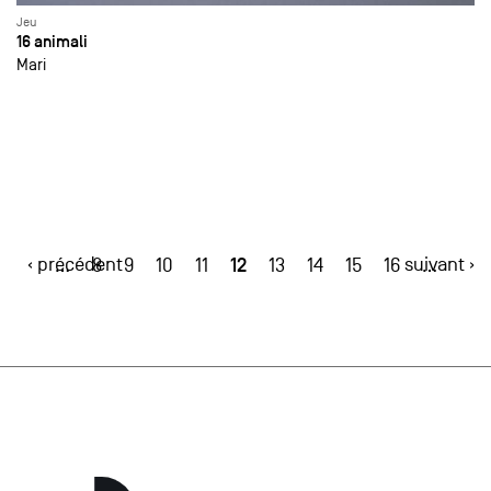
Jeu
16 animali
Mari
‹ précédent
12
suivant ›
…
8
9
10
11
13
14
15
16
…