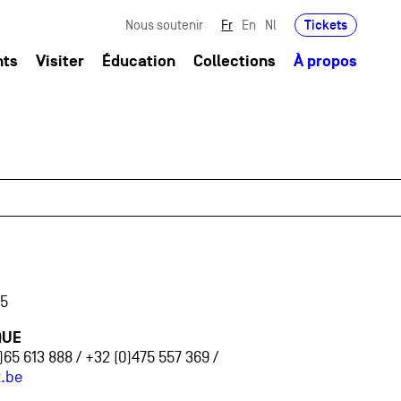
Tickets
Nous soutenir
Fr
En
Nl
nts
Visiter
Éducation
Collections
À propos
85
QUE
65 613 888 / +32 (0)475 557 369 /
.be