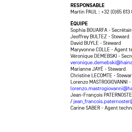
RESPONSABLE
Martin PAUL : +32 (0)65 613
ÉQUIPE
Sophia BOUARFA - Secrétaire
Jeoffrey BULTEZ - Steward
David BUYLE - Steward
Maryvonne COLLE - Agent t
Véronique DEMEBSKI - Secrét
veronique.demebski@haina
Marianne JAYÉ - Steward
Christine LECOMTE - Stewa
Lorenzo MASTROGIOVANNI - C
lorenzo.mastrogiovanni@h
Jean-François PATERNOSTER 
/
jean_francois.paternoste
Carine SABER - Agent tech