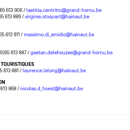
)65 613 906 /
laetitia.centritto@grand-hornu.be
65 613 889 /
virginie.stoquart@hainaut.be
5 613 911 /
massimo.di_emidio@hainaut.be
0)65 613 887 /
gaetan.delehouzee@grand-hornu.be
 TOURISTIQUES
5 613 881 /
laurence.lelong@hainaut.be
ON
 613 868 /
nicolas.d_hoest@hainaut.be