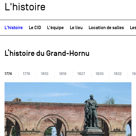
L'histoire
L'histoire
Le CID
L'équipe
Le lieu
Location de salles
Le
L’histoire du Grand-Hornu
1774
1778
1810
1816
1827
1830
1832
18