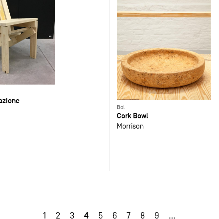
azione
Bol
Cork Bowl
Morrison
4
1
2
3
5
6
7
8
9
…