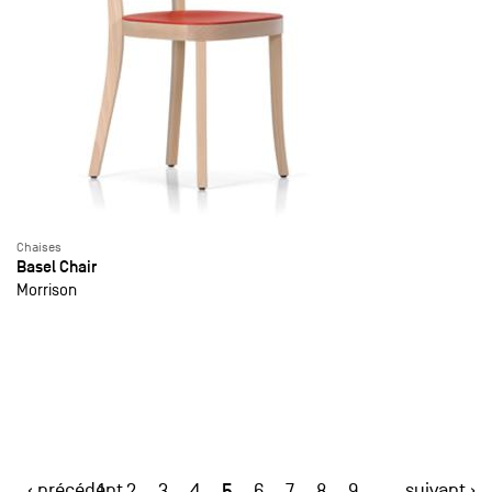
Chaises
Basel Chair
Morrison
‹ précédent
5
suivant ›
1
2
3
4
6
7
8
9
…