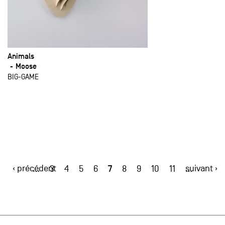
Animals
Moose
BIG-GAME
‹ précédent
7
suivant ›
…
3
4
5
6
8
9
10
11
…