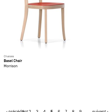
Chaises
Basel Chair
Morrison
‹ précédent
5
suivant ›
1
2
3
4
6
7
8
9
…