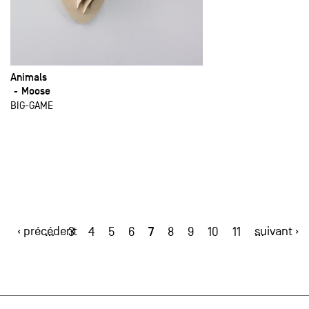
Animals
Moose
BIG-GAME
‹ précédent
7
suivant ›
…
3
4
5
6
8
9
10
11
…