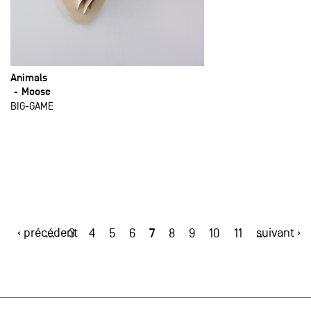
Animals
Moose
BIG-GAME
‹ précédent
7
suivant ›
…
3
4
5
6
8
9
10
11
…