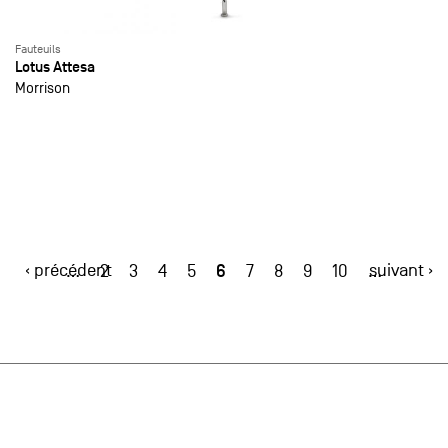
Fauteuils
Lotus Attesa
Morrison
‹ précédent
6
suivant ›
…
2
3
4
5
7
8
9
10
…