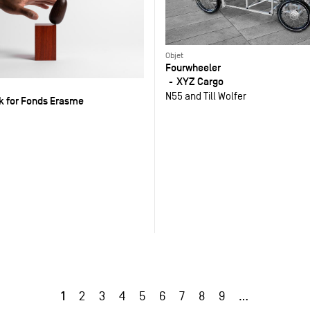
Objet
Fourwheeler
XYZ Cargo
N55 and Till Wolfer
sk for Fonds Erasme
1
2
3
4
5
6
7
8
9
…