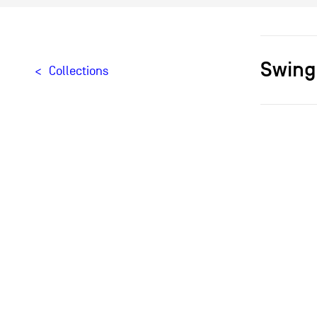
Swing
Collections
Designer[
Typologie
Matériaux
Création
Édition
Provenan